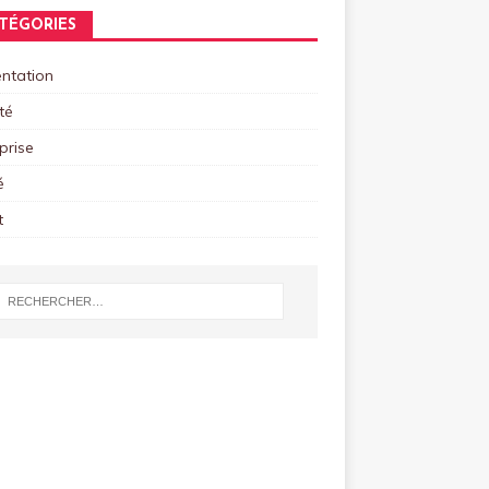
TÉGORIES
ntation
té
prise
é
t