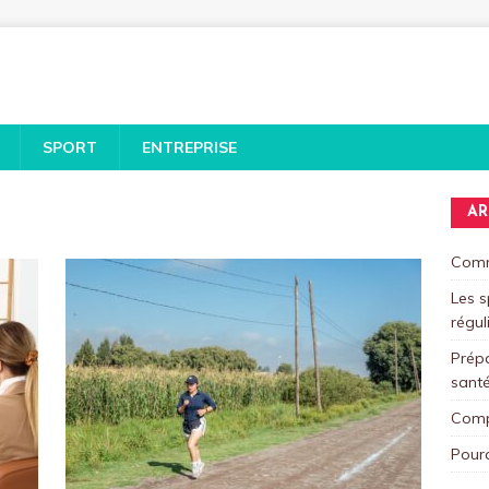
SPORT
ENTREPRISE
AR
Comm
Les s
régul
Prépa
santé
Compr
Pourq